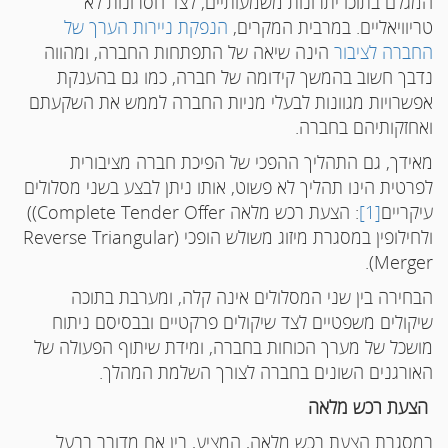
המגלם בתוכו יתרונות משמעותיים, לצד חסרונות לא
טריוויאליים. במרבית המקרים,
הנפקת ניירות הערך של
החברה לציבור
הינה שיאה של התפתחות החברה, ומהווה
נדבך חשוב בהמשך קידומה של חברה, כמו גם בהענקת
אפשרויות מגוונות לבעלי מניות החברה לממש את השקעתם
ואחזקותיהם בחברה.
מאידך, גם התהליך ההפכי של הפיכת חברה מציבורית
לפרטית הינו תהליך לא פשוט, אותו ניתן לבצע בשני מסלולים
עיקריים
[1]
: הצעת רכש מלאה
Complete Tender Offer)
)
ולחילופין במסגרת מיזוג משולש הופכי (
Reverse Triangular
).
Merger
הבחירה בין שני המסלולים אינה קלה, ומערבת בתוכה
שיקולים משפטיים לצד שיקולים פרקטיים ובבסיסם ניתוח
מושכל של מערך הכוחות בחברה, ומידת שיתוף הפעולה של
האורגנים השונים בחברה לצורך השלמת המהלך.
הצעת רכש מלאה
במסגרת הצעת רכש מלאה, המציע, בין אם מדובר בבעל