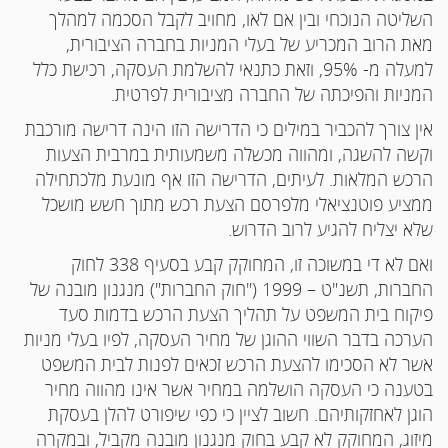
השליטה הנוכחי ובין אם לאו, מחויב לקבל הסכמה למהלך
מאת הרוב המכריע של בעלי המניות בחברה הציבורית,
למעלה מ- 95%, וזאת כתנאי להשלמת העסקה, רכישת כלל
המניות והפיכתה של החברה מציבורית לפרטית.
אין צורך להכביר במילים כי הדרישה הזו הינה דרישה מורכבת
וקשה להשגה, ומהווה מכשלה משמעותית במרבית הצעות
הרכש המלאות. לעיתים, הדרישה הזו אף מונעת מלכתחילה
ממציע פוטנציאלי מלפרסם הצעת רכש מתוך חשש מושכל
שלא יצליח להגיע לרוב הדרוש.
ואם לא די במשוכה זו, המחוקק קבע בסעיף 338 לחוק
החברות, תשנ"ט – 1999 ("חוק החברות") מנגנון מובנה של
פיקוח בית המשפט על תהליך הצעת הרכש בדמות סעד
הערכה בדבר השווי ההוגן של מחיר העסקה, לפיו בעלי מניות
אשר לא הסכימו להצעת הרכש זכאים לפנות לבית המשפט
בטענה כי העסקה הושלמה במחיר אשר אינו מהווה מחיר
הוגן לאחזקותיהם. חשוב לציין כי כפי שיפורט להלן בעסקת
מיזוג, המחוקק לא קבע בחוק מנגנון מובנה מקביל, ובמקרה