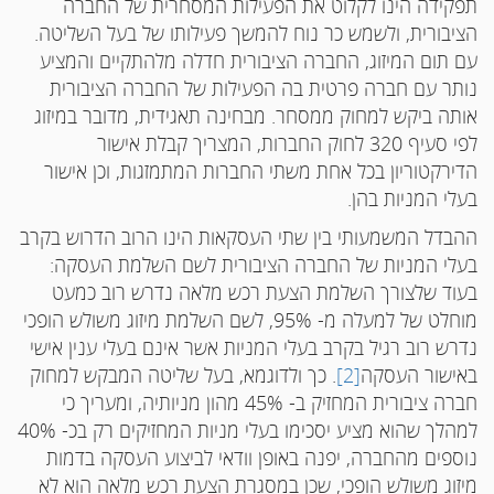
תפקידה הינו לקלוט את הפעילות המסחרית של החברה
הציבורית, ולשמש כר נוח להמשך פעילותו של בעל השליטה.
עם תום המיזוג, החברה הציבורית חדלה מלהתקיים והמציע
נותר עם חברה פרטית בה הפעילות של החברה הציבורית
אותה ביקש למחוק ממסחר. מבחינה תאגידית, מדובר במיזוג
לפי סעיף 320 לחוק החברות, המצריך קבלת אישור
הדירקטוריון בכל אחת משתי החברות המתמזגות, וכן אישור
בעלי המניות בהן.
ההבדל המשמעותי בין שתי העסקאות הינו הרוב הדרוש בקרב
בעלי המניות של החברה הציבורית לשם השלמת העסקה:
בעוד שלצורך השלמת הצעת רכש מלאה נדרש רוב כמעט
מוחלט של למעלה מ- 95%, לשם השלמת מיזוג משולש הופכי
נדרש רוב רגיל בקרב בעלי המניות אשר אינם בעלי ענין אישי
באישור העסקה
[2]
. כך ולדוגמא, בעל שליטה המבקש למחוק
חברה ציבורית המחזיק ב- 45% מהון מניותיה, ומעריך כי
למהלך שהוא מציע יסכימו בעלי מניות המחזיקים רק בכ- 40%
נוספים מהחברה, יפנה באופן וודאי לביצוע העסקה בדמות
מיזוג משולש הופכי, שכן במסגרת הצעת רכש מלאה הוא לא