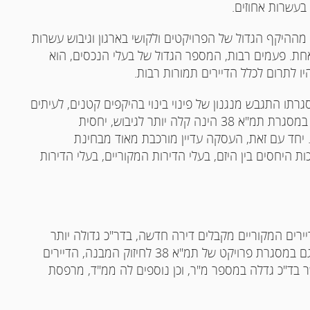
בעשרות אחוזים.
 מההיקף הגדול של הפרויקטים ולקושי בארגון וגיבוש עשרות
אחת. פעמים רבות, המספר הגדול של בעלי הנכסים, הוא
ו לתרום לכלל הדיירים תמורות רבות.
אחרונות אושר תיקון מספר 2 לתמ"א 38 במסגרתו התגבש מנגנון של פינוי בינוי בהיקפים קטנים, לעיתים
אף לבנין ספציפי. עסקה לביצוע פרויקט של פינוי בינוי במסגרת תמ"א 38 הינה קלה יותר לגיבוש, יחסית
ה. יחד עם זאת, העסקה עדיין מורכבת מאוד מבחינת
היחסים בין היזם, בעלי הדירות המקוריים, בעלי הדירות
יירים המקוריים מקבלים דירה חדשה, בדר"כ גדולה יותר
מדירתם המקורית, הכוללת ממ"ד, חניה, מרפסת וכו'. גם במסגרת פרויקט של תמ"א 38 לחיזוק המבנה, הדיירים
ר בד"כ גדלה במספר מ"ר, וכן נוספים לה ממ"ד, מרפסת