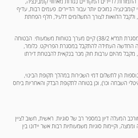
 תכולה וכיו"ב. מאידך, במסגרת תמ"א 38/2 בה התמורות לדיירים המקוריים נגזרות מאחוזי קומבינציה,
קומבינציה נמוכים יותר עבור הדיירים. פעמים רבות, עדיף
, ולקבל הלוואות לצורך התשלומים דלעיל, חלף הפחתת
בטוחות – במסגרת פרויקט של פינוי בינוי ("רגיל" או במסגרת תמ"א 38/2) קיים מערך בטוחות משמעותי. הבטוחה
רה החדשה העתידה להתקבל במסגרת הפרויקט. כלומר,
ט, מקבל מהיזם ערבות חוק מכר בנקאית להבטחת דירתו
וספות הן לתשלום דמי השכירות במהלך תקופת הבינוי,
היטלי השבחה וכו'), וכן בטוחה לתקופת הבדק והאחריות ביחס
מסגרת תמ"א 38/2 הינו פרויקט מורכב המעלה דיון במספר רב של סוגיות. ראשית, חשוב לציין
 וממצה, וקיימות סוגיות משמעותיות רבות אשר יידונו בין