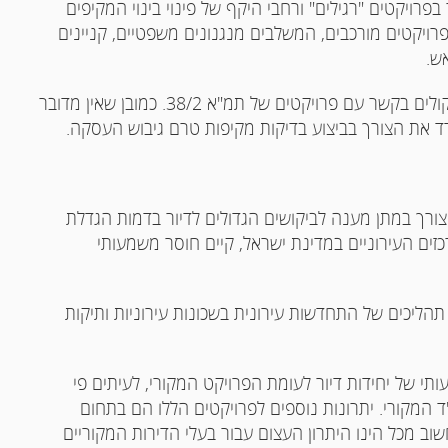
בפרויקטים "רגילים" ורחבי היקף של פינוי בינוי המקיפים
פרויקטים מורכבים, המשלבים מנגנונים משפטיים, קניינים
אש.
במאמר זה נסקור על קצה המזלג מספר מנגנונים ושיקולים בקשר עם פרויקטים של תמ"א 38/2. כמובן שאין מדובר
 את הצורך בביצוע בדיקות מקיפות טרם גיבוש העסקה.
צורך במתן מענה לביקושים הגדולים לדיור בדמות הגדלת
זים העירוניים במדינת ישראל, קיים חוסר משמעותי
הליכים של התחדשות עירונית בשכונות עירוניות ותיקות
י של יחידות דיור לעומת הפרויקט המקורי, לעיתים פי
 המקורי. יתרונות נוספים לפרויקטים הללו הם בתחום
שוב מכל הינו היתרון העצום עבור בעלי הדירות המקוריים