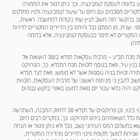
רים, ניתוח עסקה של תמ"א 38/2 מתבצע בדומה לעסקת קומבינציה, וכך ניתן לגזור את התמורה
קוריים מסכמים עם היזם על שיעור קומבינציה ולפיו מחלקים
ים. בהקשר הזה חשוב לציין שתי נקודות למחשבה: ראשית,
י. שנית, מן הסתם ככל והיחס בין הדיירים המקוריים לדירות
ם המקוריים לא תיגזר כבעסקת קומבינציה, אלא בדומה
יה).
אספקטים תכנוניים: ניצול זכויות מכח התמ"א לצד זכויות מכח תב"ע – מרבית עסקאות תמ"א 38/2 היוצאות אל
 בנין עיר, וזאת בנוסף לזכויות מכח התמ"א. כך, הפרויקט
ירה זכויות בניה נוספות אשר לא מומשו, וזאת לצד תמ"א
 חשוב להבין כי מניתוח ראשוני של מרבית העסקאות, הזכויות
 שהפרויקט יהיה כדאי עבור יזם (וזאת למעט באזורי ביקוש גבוהים
חלוקת תשלומים והוצאות – במסגרת פרויקטים של פינוי בינוי, וכן פרויקטים של תמ"א 38 לחיזוק המבנה, השתרשה
 כלל הוצאותיהם ביחס לפרויקט. כך, במקרים רבים היזם
שא בתשלום המס העירוני (שוב, ככל ולא ניתן פטור או הנחה
 שכירות למשך תקופת פינוי הדיירים מהדירה המקורית,