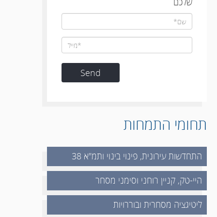
שלכם
תחומי התמחות
התחדשות עירונית, פינוי בינוי ותמ"א 38
היי-טק, קניין רוחני וסימני מסחר
ליטיגציה מסחרית ובוררויות