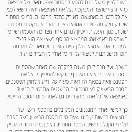
חשוב לציין כי על מנת להגיע למסחור אופטימאלי של אמצאה
כדאי ורצוי שהצד המבקש לנצל את האמצאה יהיה רשאי לנצל
את כל הזכויות באמצאה ולא רק בחלק מהזכויות. ברי כי מסחור
של רק חלק מהזכויות באמצאה אינו מהלך אטרקטיבי מסיבות
שונות, כגון: הענקת רישיון לגורם אחר מצריכה הסכמה של כל
השותפים באמצאה; הממציא הנוסף רשאי אף הוא לנצל
ולמסחר את האמצאה ולכן קיים קושי גדול מאוד לקבוע מהן
הזכויות שניתנות לניצול על ידי כל אחד מן הצדדים ועוד.
משכך, ועל מנת ליתן מענה למקרה שבו לאחר שהסתיים
הסכם רישוי ממציא במשותף מבקש להמשיך לנצל את
הפטנט וזאת בכפוף להוראות סעיף 78 דלעיל לחוק הפטנטים,
הסכם הרישוי קובע מנגנונים המעגנים את זכויות הניצול
באמצאה של כל אחד מהצדדים גם לאחר סיום הסכם הרישוי.
כך למשל, אחד המנגנונים המקובלים בהסכמי רישוי של
ממציאים במשותף, הינו שעם סיום הסכם הרישיון בשל הפרתו
על ידי מקבל הרישיון, המפר מתחייב באופן בלתי חוזר להעניק
לצד הנוסף רישיון בלעדי בחלקו בפטנט, כלומר בכלל הזכויות