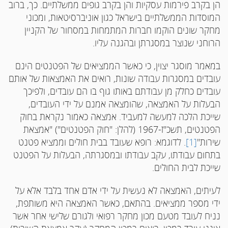
הן בקרב פירמות עסקיות והן בקרב גופים ממשלתיים. כך, ברוב
המוסדות הממשלתיים בישראל כגון אוניברסיטאות, ומכוני
מחקר שונים הוקמו חברות המתמחות במסחור של הקניין
הרוחני שנוצר במסגרתן ובהגנה עליו.
במאמר מוסגר יצוין, כי כאשר הממציאים של הפטנטים הינם
עובדים במסגרות עבודה שונות, רואים את האמצאות של אותם
עובדים כחלק מן עבודתם באותו גוף בו הם עובדים, ולפיכך
הבעלות על האמצאה, שהומצאה אמנם על ידי העובדים,
שייכת הלכה למעשה למעביד. אמצאה כאמור נקראת בחוק
הפטנטים, תשכ"ז-1967 (להלן: "חוק הפטנטים") "אמצאת
שירות"
[1]
. לדוגמא: רופא שעובד בבית חולים וממציא פטנט
בתחום עבודתו, עקב עבודתו ובמסגרתה, הבעלות על הפטנט
שייכת לבית החולים.
לעיתים, האמצאה לא נעשית על ידי אדם אחד בלבד אלא על
ידי מספר ממציאים. בהתאם, כאשר האמצאה היא משותפת,
נניח לעובד מטעם מכון מחקר רפואי ולגורם שלישי אחר אשר