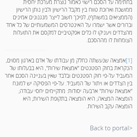
בחתימה על הסכם רישוי כאמור נוצרת מערכת יחסית
ממושכת וארוכת טווח בין מקבל הרישיון ולבין נותן הרישיון
(הממציאים במשותף), לפיכך חשוב לייצר מנגנונים אמינים
וברורים אשר ישמרו על האינטרסים המשמעותיים של כל אחד
מהצדדים ויעניקו לו כלים אפקטיביים למקסם את התועלות
הצומחות לו מההסכם.
[1]
אמצאה שנעשתה כחלק מן עבודתו של אדם בארגון מסוים,
הנקראת בחוק הפטנטים "אמצאת שירות", היא בבעלותו של
המעביד על-פי חוק הפטנטים ובלבד שאין בעניינה הסכם אחר
בין הצדדים או ויתור של המעביד. על-פי הפסיקה יש למונח
"אמצאת שירות" ארבעה יסודות: מתקיימים יחסי עבודה;
הומצאה המצאה; היא הומצאה בתקופת השירות; היא
הומצאה עקב השירות.
<Back to portal