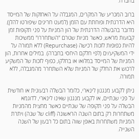
בחברה.
ברוב המכריע של המקרים, המגבלה על האחזקות של המייסד
היא הדרגתית ופוחתת עם הזמן (למעט חריגים שיפורטו להלן).
מדובר בהבשלה הדרגתית של הון המניות על פני תקופות זמן
קבועות מראש, כאשר מניות שטרם "השתחררו" ממשיכות
להיות כפופות לזכות רכישה (Repurchase) ללא תמורה על
ידי המשקיע/ים (לפי חלקם היחסי בחברה). במילים אחרות, הון
המניות של המייסד במלואו או בחלקו, כפוף לזכות של המשקיע
לרכוש את החלק של המניות שלא השתחרר מהמגבלה, ללא
תמורה.
ניתן לקבוע מנגנון לינארי, כלומר הבשלה רבעונית או חודשית
על פני שנתיים, או לקבוע מנגנון שאינו לינארי, לדוגמא
הבשלה על פני תקופה של שנתיים כאשר מחצית מהמניות
משתחרות רק בתום השנה הראשונה (cliff של שנה) ויתרת
המניות משתחרות באופן שווה בתום כל רבעון של השנה
השנייה.