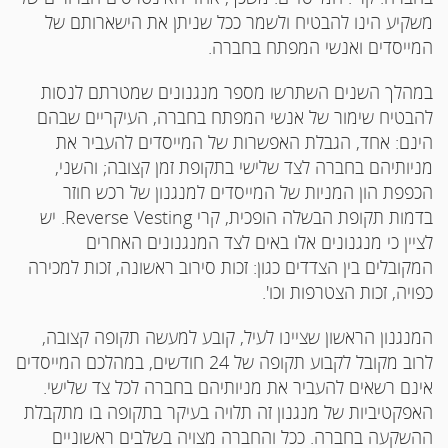
משקיע הינו להבטיח ולשמר ככל שניתן את הישארותם של
המייסדים ואנשי המפתח בחברה.
במהלך השנים השתרשו מספר מנגנונים שמטרתם לנסות
להבטיח שימור של אנשי המפתח בחברה, העיקריים שבהם
הינם: אחד, הגבלת האפשרות של המייסדים להעביר את
מניותיהם בחברה לצד שלישי בתקופת זמן קצובה; והשני,
הכפפת הון המניות של המייסדים למנגנון של רכש חוזר
בדמות תקופת הבשלה הופכית, קרי Reverse Vesting. יש
לציין כי מנגנונים אלו באים לצד המנגנונים האחרים
המקובלים בין הצדדים כגון: זכות סירוב ראשונה, זכות למכירה
כפויה, זכות הצטרפות וכו'.
המנגנון הראשון שציינו לעיל, קובע למעשה תקופה קצובה,
לרוב מקובל לקבוע תקופה של 24 חודשים, במהלכם המייסדים
אינם רשאים להעביר את מניותיהם בחברה לכל צד שלישי.
האפקטיביות של מנגנון זה תלויה בעיקר בתקופה בו מתקבלת
ההשקעה בחברה. ככל והחברה מצויה בשלבים ראשוניים