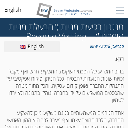
English
מנגנון רכישת מניות ("הבשלת מניות
הופכית") – Reverse Vesting
English
פברואר, 2018 / EKW
רקע
ברוב המכריע של הסכמי השקעה, המשקיע דורש ואף מקבל
זכויות שונות הנועדות להבטיח, ככל הניתן, פיקוח אפקטיבי על
התנהלות החברה ואופן קידום עסקיה, והכל מתוך מטרה
שהכספים המושקעים על ידו בחברה ינוהלו בתבונה ולא ירדו
לטמיון.
אחד הגורמים המשמעותיים בגינם משקיע מוכן להשקיע
החברה, מלבד המוצר עצמו ואף מעבר לכך הוא ההון האנושי
בחברה. קרי: המייסדים. משכך, אחד האינטרסים הברורים של