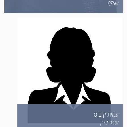
שותף
עמית קובוס
עורכת דין