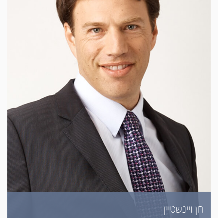
חן ויינשטיין