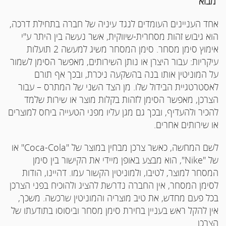
מבוא
אחד העניינים העומדים לנגד עיניה של חברה בתחילת דרכה,
הוא גיבוש זהות מסחרית-שיווקית, אשר נעשה בין היתר ע"י
אימוץ סימן מסחר. סימן המסחר משיג למעשה 2 תועלות
עיקריות: עבור היצרן או נותן השירותים, מאפשר הסימן לשמור
על המוניטין אותו בנה בהשקעה ניכרת, ובכך אף תורם
לאסטרטגיית הבידול שלו. מן הצד השני של המתרס – עבור
הצרכן, מאפשר הסימן לזהות בקלות מוצר או שירות שלמד
להכיר ולהעדיף, ובכך גם מגן עליו מפני הטעייה ביחס למוצרים
או שירותים אחרים.
לשם המחשה, כאשר צרכן מבחין במוצר של "
Coca-Cola
" או
של "
Nike
", הוא מבצע באופן מיידי את הקישור בין סימן
המסחר למוצר, לטיבו, ולמוניטין הקשור עמו. דהיינו, הודות
לסימן המסחר, אין החברה נדרשת להציג ולהוכיח בפני הצרכן
בכל פעם מחדש, את טיב מוצריה והמוניטין שרכשה. משכך,
אין להקל ראש בעניין בחירת סימן מסחר וביסוסו בתודעתו של
הצרכן.