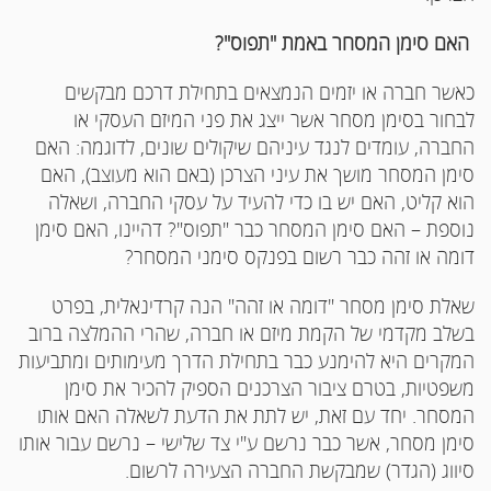
האם סימן המסחר באמת "תפוס"?
כאשר חברה או יזמים הנמצאים בתחילת דרכם מבקשים
לבחור בסימן מסחר אשר ייצג את פני המיזם העסקי או
החברה, עומדים לנגד עיניהם שיקולים שונים, לדוגמה: האם
סימן המסחר מושך את עיני הצרכן (באם הוא מעוצב), האם
הוא קליט, האם יש בו כדי להעיד על עסקי החברה, ושאלה
נוספת – האם סימן המסחר כבר "תפוס"? דהיינו, האם סימן
דומה או זהה כבר רשום בפנקס סימני המסחר?
שאלת סימן מסחר "דומה או זהה" הנה קרדינאלית, בפרט
בשלב מקדמי של הקמת מיזם או חברה, שהרי ההמלצה ברוב
המקרים היא להימנע כבר בתחילת הדרך מעימותים ומתביעות
משפטיות, בטרם ציבור הצרכנים הספיק להכיר את סימן
המסחר. יחד עם זאת, יש לתת את הדעת לשאלה האם אותו
סימן מסחר, אשר כבר נרשם ע"י צד שלישי – נרשם עבור אותו
סיווג (הגדר) שמבקשת החברה הצעירה לרשום.