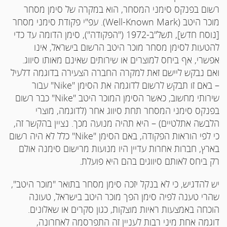
רשום בפנקס סימני המסחר, הוא במקרה של סימן מסחר
מוכר היטב (
Well-Known Mark
). עפ"י פקודת סימני מסחר
[נוסח חדש], תשל"ב-1972 ("הפקודה"), סימן הדומה עד כדי
להטעות לסימן מסחר מוכר היטב הרשום בישראל, אינו
אפשרי, אף ביחס למוצרים או שירותים שאינם מאותו סיווג.
ואם נבקש ליישם זאת למקרה החברה הצעירה בדוגמה דלעיל
– באם זו תבקש לרשום לדוגמה את הסימן "
Nike
" עבור
שירותי מחשוב, כאשר הסימן המוכר היטב "
Nike
" כבר רשום
בפנקס סימני המסחר תחת סיווג אחר (לדוגמה, מוצרי
הלבשה אתלטיים) – היא תהיה מנועה מכך. נציין בהקשר זה,
כי לפי הוראות הפקודה, באם הסימן "
Nike
" כלל לא היה רשום
בארץ, חברות אחרות עדיין היו מנועות מרישום סימנה אולם
רק ביחס לאותם סיווגים בהם היא פועלת.
יש להדגיש, כי לא בנקל יזכה סימן מסחר בתואר "מוכר היטב",
שהרי טענה לפיה סימן הפך מוכר היטב בישראל, טעונה
הוכחה באמצעות ראיות מוצקות, כגון סקרים או שאלונים.
דוגמה אחת מיני רבות לעניין זה התפרסמה לאחרונה,