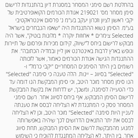
בהחלטת רשם סימני המסחר במסגרת דיון בהתנגדות לרישום
סימן מסחר מס' 219021 אגודת הכורמים הקואופרטיבית של
יקבי ראשון לציון וזכרון יעקב בע"מ נ' פרסום אינטראקטיבי
בע"מ. הסימן נשוא ההתנגדות היה "שאפו הנבחרים בישראל
Selected
צימרים * אחוזות יוקרה * מלונות בוטיק", אשר היה
מבוקש לרישום ביחס ל"שיווק, קידום מכירות ופרסום של תיירות
ונופש בארץ לרבות באינטרנט און ליין ובמדיה הכתובה". את
ההתנגדות הגישה אגודת הכורמים כאמור, אשר לזכותה
רשומים בין היתר הסימנים המסחריים "יקבי כרמל" ו-
"
Selected
" בסיווג – יינות. הלה טענה כי סימנה "
Selected
"
הנו סימן מסחר מוכר היטב, וכי סימן המבקשת הנו דומה עד
כדי הטעייה לסימנה, ומשכך, יש לדחות את בקשת המבקשת
לרישום הסימן המבוקש, אף ביחס לסיווג אחר. רשם סימני
המסחר פסק כי המתנגדת לא הצליחה לבסס את טענתה
לעניין היות סימנה "
Selected
" מוכר היטב, וכן לא הצליחה
לבסס את יתר התנאים הדרושים לכך שיהיה באפשרותה
למנוע מהמבקשת לרשום את הסימן המבוקש, תחת סיווג
אחר. בין היתר, לא הצליחה המתנגדת להוכיח כי השימוש