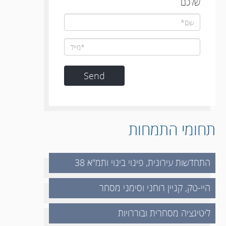
שלכם
תחומי התמחות
התחדשות עירונית, פינוי בינוי ותמ"א 38
היי-טק, קניין רוחני וסימני מסחר
ליטיגציה מסחרית ובוררויות