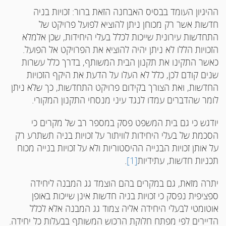
ההיגיון העומד בבסיס האבחנה הזאת ברור: זכויות בניה
חדשות אשר רק מכוחן ניתן להוציא לפועל פרויקט של
התחדשות עירונית שייכות לכלל בעלי היחידות, שכן אלמלא
הזכויות הללו לא ניתן יהיה להוציא את הפרויקט אל הפועל.
כאשר התקינו את תקנון הבית המשותף, בדרך כלל עשרות
שנים קודם לכן, כלל לא העלו על הדעת את היקף הזכויות
החדשות, ואת הצורך בקידום פרויקט התחדשות, כך שלא ניתן
לומר שהדברים עמדו לנגד עיני מנסחי התקנון המקורי.
יודגש כי גם בית המשפט פסק במספר רב של מקרים כי
הסכמת של בעלי היחידות לוויתור על זכויות בניה תשתרע רק
על אותן זכויות הבנייה ההיסטוריות ולא על זכויות בנייה מכוח
תכניות חדשות, עתידיות
[1]
.
יתרה מזאת, גם במקרים בהם הוצמד גג המבנה ליחידה
ספציפית נפסק כי זכויות בניה חדשות אינן שייכות באופן
אוטומטי לבעלי היחידה אליה צמוד גג המבנה אלא לכלל
הדיירים לפי מפתח חלוקת הרכוש המשותף בבעלות כל יחידה.