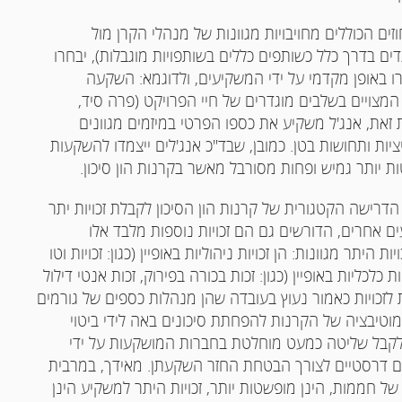
זים הכוללים מחויבויות מגוונות של מנהלי הקרן מול
 בדרך כלל כשותפים כללים בשותפויות מוגבלות), יבחרו
 באופן מקדמי על ידי המשקיעים, ולדוגמא: השקעה
, המצויים בשלבים מוגדרים של חיי הפרויקט (פרה סיד,
ת זאת, אנג'ל משקיע את כספו הפרטי במיזמים מגוונים
ות ותחושות בטן. כמובן, שבד"כ אנג'לים ייצמדו להשקעות
ותר גמיש ופחות מסורבל מאשר בקרנות הון סיכון.
דרישה הקטגורית של קרנות הון הסיכון לקבלת זכויות יתר
ם אחרים, הדורשים גם הם זכויות נוספות מלבד אלו
 היתר מגוונות: הן זכויות ניהוליות באופיין (כגון: זכויות וטו
ת כלכליות באופיין (כגון: זכות בכורה בפירוק, זכות אנטי דילול
ת לזכויות כאמור נעוץ בעובדה שהן מנהלות כספים של גורמים
וטיבציה של הקרנות להפחתת סיכונים באה לידי ביטוי
לקבל שליטה כמעט מוחלטת בחברות המושקעות על ידי
כליים דרסטיים לצורך הבטחת החזר השקעתן. מאידך, במרבית
חממות, הינן מופשטות יותר, זכויות היתר למשקיע הינן