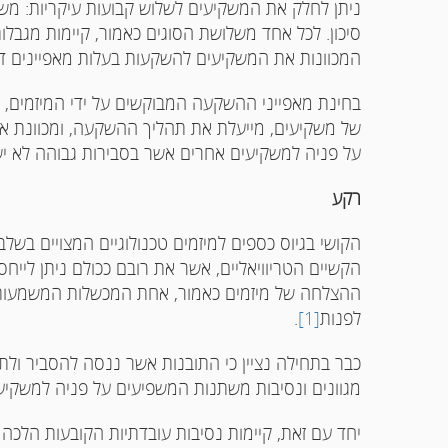
ניתן לחלק את המשקיעים לשלוש קבועות עיקריות: משקיע
סיכון. לכל אחד משלושת הסוגים כאמור, קיימות מגבלו
המכוונות את המשקיעים להשקעות בעלות מאפיינים דו
בחינת מאפייני ההשקעה המבוקשים על ידי המיזמים, ל
של משקיעים, מייעלת את תהליך ההשקעה, ומכוונת את ה
על פניה למשקיעים אחרים אשר בסבירות גבוהה לא י
רקע
הקושי בגיוס כספים למיזמים טכנולוגיים המצויים בשל
הקשיים הטריוויאליים, אשר את רובם ככולם ניתן לייחס
ההצלחה של מיזמים כאמור, אחת המכשלות המשמעותיו
לפנות
[1]
.
כבר בתחילה נציין כי התובנות אשר ננסה להסביר ולתא
מגוונים ונסיבות משתנות המשפיעים על פניה למשקיעי
יחד עם זאת, קיימות נסיבות עובדתיות הקובעות הלכה