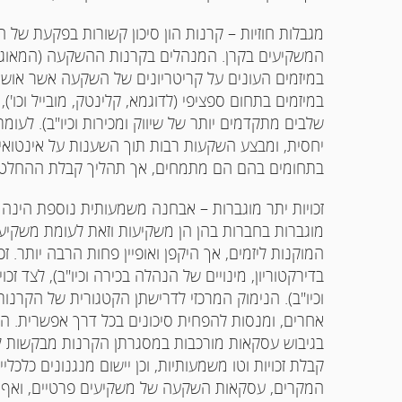
מגבלות חוזיות – קרנות הון סיכון קשורות בפקעת של חו
המשקיעים בקרן. המנהלים בקרנות ההשקעה (המאוגדים
במיזמים העונים על קריטריונים של השקעה אשר אושרו
במיזמים בתחום ספציפי (לדוגמא, קלינטק, מובייל וכו')
שלבים מתקדמים יותר של שיווק ומכירות וכיו"ב). לעומ
יחסית, ומבצע השקעות רבות תוך השענות על אינטואיצי
בתחומים בהם הם מתמחים, אך תהליך קבלת ההחלטות י
זכויות יתר מוגברות – אבחנה משמעותית נוספת הינה ה
מוגברות בחברות בהן הן משקיעות וזאת לעומת משקיעי
המוקנות ליזמים, אך היקפן ואופיין פחות הרבה יותר. זכויות
בדירקטוריון, מינויים של הנהלה בכירה וכיו"ב), לצד זכויו
וכיו"ב). הנימוק המרכזי לדרישתן הקטגורית של הקרנו
אחרים, ומנסות להפחית סיכונים בכל דרך אפשרית. המ
בגיבוש עסקאות מורכבות במסגרתן הקרנות מבקשות 
קבלת זכויות וטו משמעותיות, וכן יישום מנגנונים כל
המקרים, עסקאות השקעה של משקיעים פרטיים, ואף של 