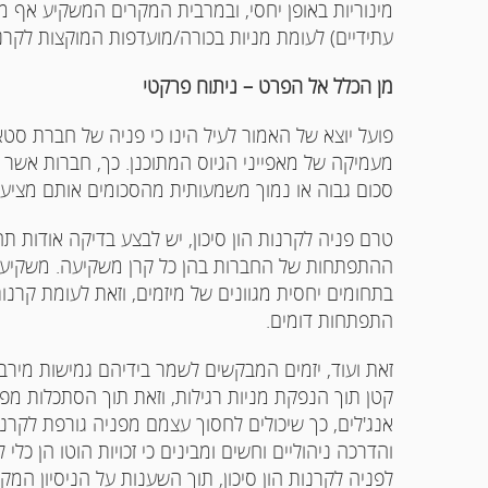
מינוריות באופן יחסי, ובמרבית המקרים המשקיע אף מ
עתידיים) לעומת מניות בכורה/מועדפות המוקצות לקרנות
מן הכלל אל הפרט – ניתוח פרקטי
פועל יוצא של האמור לעיל הינו כי פניה של חברת סט
מעמיקה של מאפייני הגיוס המתוכנן. כך, חברות אשר א
סכום גבוה או נמוך משמעותית מהסכומים אותם מציעות
טרם פניה לקרנות הון סיכון, יש לבצע בדיקה אודות ת
ההתפתחות של החברות בהן כל קרן משקיעה. משקיעים
בתחומים יחסית מגוונים של מיזמים, וזאת לעומת קרנו
התפתחות דומים.
זאת ועוד, יזמים המבקשים לשמר בידיהם גמישות מירבית 
קטן תוך הנפקת מניות רגילות, וזאת תוך הסתכלות מפ
אנג'לים, כך שיכולים לחסוך עצמם מפניה גורפת לקרנות 
והדרכה ניהוליים וחשים ומבינים כי זכויות הוטו הן כ
לפניה לקרנות הון סיכון, תוך השענות על הניסיון המ