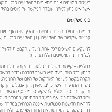
פעילות מסוימים אינם מתאימים למשקיעים פרטיים קטנ
אשר אינו נתון למו"מ, עובדה המקשה על גיוסים בהיקף 
סוגי משקיעים
מיזמים בתחילת דרכם המצויים בתהליך גיוס הון למיזם
קבוצות עיקריות של משקיעים: (1) משקיעים פרטיים (אנג'לים), (2) חממות טכנולוגיות ו- (3) קרנות הון סיכון
למשקיעים השייכים לכל אחת משלוש הקבוצות דלעיל ק
לכל אחד מהמאפיינים הללו מגוונות:
רגולציה – קיימות מגבלות רגולטוריות הקובעות לחמ
תקרה בקשר לשיעור האחזקות של היזם ושל החממה, על
משרד המדען הראשי וכיו"ב. מאידך, הן אנג'לים והן ק
והן קרן הון סיכון יכולים להשקיע סכומי כסף המשתני
ויכול להשתלם כולו אף במעמד החתימה, במספר תשלומי
להראות חדשנות טכנולוגית איננה הכרחית במקרה של 
דרך משקפיים המקדשת את החזר השקעתם, ולאו דווקא 