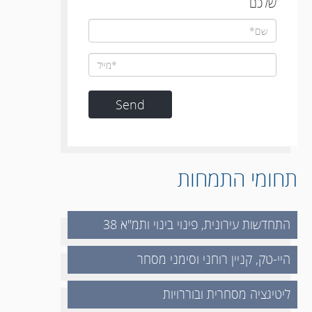
שלכם
תחומי התמחות
התחדשות עירונית, פינוי בינוי ותמ"א 38
היי-טק, קניין רוחני וסימני מסחר
ליטיגציה מסחרית ובוררויות