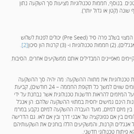
ים. בנוסף, חממות טכנולוגיות מציעות סך השקעה נתון
שונה (קטן או גדול יותר).
 המצוי בשלב פרה סיד (
Pre Seed
) יכולים לפנות לשלוש
.
[2]
יימים מאפיינים המבדילים אותם ממשקיעים אחרים. הסיבות
מות טכנולוגיות את מתווה ההשקעה: מה יהיה סך ההשקעה
הנתון בכל מיזם, כיצד היא תועבר לחברה (בד"כ בתשלומים שווים למשך כל תקופת החממה – 24 חודשים), קביעת
 המיזמים להראות חדשנות טכנולוגית אשר נבחנת על ידי
רנות הינם גמישים יחסית במתווי ההשקעה שלהם: הן אנג'ל
ם בין מיזם למיזם, מועד העברה ההשקעה למיזם נקבע במו"מ
ם בין אם כפונקציה של אבני דרך ובין אם לאו. גם הדרישה
אנג'לים וקרנות, והמשקיעים הללו בוחנים את השקעותיהם
פיתוח טכנולוגי חדשני.