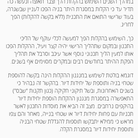
במהלך השנים השימוש בהקלות הלך וצבר תאוצה ונעשה כה
תדיר עד כי הקלות במסגרת היתר בניה הפכו לעניין שבשגרה,
בעוד שרישוי התואם את התכנית (ללא בקשה להקלות) הפך
לחריג.
כך, השימוש בהקלות הפך למעשה לכלי עוקף של הליכי
התכנון ובמקום שתהליך הרישוי יהיה קצר ויעיל, ההקלות הפכו
אותו למעין הליך תכנוני נוסף אשר עיכב וסרבל את תהליך
הפקת ההיתר בחודשים רבים ובמקרים מסוימים אף בשנים.
דוגמא בולטת לשימוש במנגנון ההקלות הינה בקשה להוספת
שטחי בניה ותוספת של יחידות דיור. בהקשר זה נבהיר כי
בשנים האחרונות, ובשל תיקוני חקיקה (כגון תקנות "שבס")
התאפשרה במסגרת מנגנון ההקלות הוספת יחידות דיור
בהיקפים נרחבים. מצב זה הביא את מוסדות התכנון לאשר
תכניות עם פחות יחידות דיור או שטחי בנייה, מאחר והם צפו
מראש כי ממילא יתבקשו תוספות להגדלת שטחי הבניה
ותוספת יחידות דיור במסגרת הקלה.