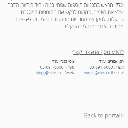
יכללו מראש בתכניות תוספות שטחי בניה ויחידות דיור, הדבר
יאלץ את היזמים, במקום לבקש את התוספות במסגרת
ההקלות, לתקן את התכניות התקפות ותהליך זה לא פחות
מסורבל וארוך מתהליך ההקלות.
למידע נוסף אנא צרו קשר
:
חנן אפרים, עו"ד
ציפי בנג'י, עו"ד
משרד: 03-691-6600
משרד: 03-691-6600
אימייל:
hanan@ekw.co.il
אימייל:
tsippy@ekw.co.il
<Back to portal