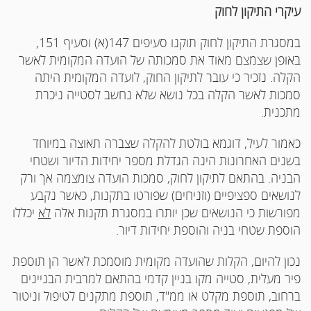
עיקרי התיקון לחוק
במסגרת התיקון לחוק תוקנו סעיפים 147(א) וסעיף 151,
באופן שצמצם מאוד את סמכותה של הועדה המקומית לאשר
הקלה. נזכיר כי עובר לתיקון החוק, לועדה המקומית היתה
סמכות לאשר הקלה בכל נושא שלא נחשב לסטייה ניכרת
מתכנית.
כאמור לעיל, דוגמא בולטת להקלה שצברה תאוצה במיוחד
בשנים האחרונות הינה הגדלת מספר יחידות הדיור ושטחי
הבניה. בהתאם לתיקון לחוק, סמכות הועדה צומצמה אך ורק
לנושאים ספציפיים (וזניחים) שפורטו בתקנות, כאשר נקבע
מפורשות כי הנושאים שכן יותרו במסגרת תקנות אלה
לא
יכללו
הוספת שטחי בניה והוספת יחידות דיור.
נכון להיום, הקלות שהועדה מקומית מוסמכת לאשר הן תוספת
פיר מעלית, סטייה מקו בניין קדמי בהתאם למרבית הבניינים
ברחוב, תוספת מקלט או ממ"ד, תוספת מתקנים לטיפול וניטור