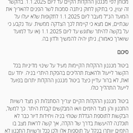
מכוחן לפי מנגנון ההקלות הקיים עד ליום 1.1.2025. בהקשר
זה יצוין, כי בתיקון לחוק ניתנה סמכות לשר הפנים להאריך את
המועד הנ"ל מעבר ליום 1.1.2025 לתקופות שלא יעלו על
שנתיים, אם מצא כי קיימת לכך הצדקה ממשית. עוד נקבע כי
על בקשה להיתר שתוגש עד ליום 1.1.2025 (או עד למועד
שיוארך כאמור), ניתן יהיה להמשיך ולדון בה.
סיכום
ביטול מנגנון ההקלות הקיימות מעיד על שינוי מדיניות בכל
הקשור לייעול ולהאצת תהליכים בהפקת היתרי בניה. יחד עם
זאת, לא ברור עדיין כיצד ביטול מנגנון ההקלות יתרום בפועל
לייעול התהליך כולו.
ביטול מנגנון ההקלות הקיים יצריך הסתגלות הן מצד רשויות
התכנון והן מצד היזמים ו/או המבקשים קבלת היתר. כך למשל,
הבקשות לתוספת הגדלת שטחי בניה ויחידות דיור כבר לא
תוכלנה להיעשות בדרך של הקלה, אך קשה לראות מצב בו
היזמים יוותרו בנקל על תוספות אלו ולכן ככל ורשויות התכנון לא