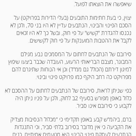
שיאפשרו את הוצאתו לפועל.
יצוין, כי בעת חתימות התובעים (בעלי הדירות בפרויקט) על
הסכם הפינוי והבינוי, הנתבעים עדיין לא היו בני 70, ולכן לא
נכנסו להגדרת "קשיש" על פי חוק, ובשל כך לא היו זכאים
לקבל את ההטבות המוענקות על פי חוק לקשישים.
סירובם של הנתבעים לחתום על המסמכים נבע מגילם
המבוגר, מצבם הבריאותי הרעוע, העובדה שכבר ביצעו שיפוץ
למיגון דירתם (הכולל גם ממ"ד) וכן אי הנוחות שתיגרם להם
מפרויקט כה רחב היקף כמו פרויקט פינוי ובינוי.
כפי שניתן לראות, סירובם של הנתבעים לחתום על ההסכם לא
כלול באופן מפורש בסעיף 2ב לחוק, ולכן על פניו ניתן היה
לקבוע כי סירובם אינו סביר.
ברם, ביהמ"ש קבע באופן תקדימי כי "מכלול הנסיבות מצדיק
את הקביעה כי אין מדובר בסירוב בלתי סביר, וכי התנגדות
הנתבעים לעסקת פינוי הבינוי היא מטעמים אמיתיים, כנים