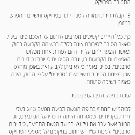
התמורה בפרויקט;
3- קבלת דירת תמורה קטנה יותר בפרויקט ותשלום ההפרש
במזומן.
כך, ככל ודיירים קשישים מסרבים לחתום על הסכם פינוי בינוי,
כאשר הסיבה לסירובם אינה כלולה ברשימה הקבועה בחוק
וכאשר הוצעה להם על ידי היזם לפחות אחת משלוש
האפשרויות הקבועות בו, יגברו הסיכויים כי יוכרזו כ"דיירים
סרבנים". נסייג ונאמר כי לא ניתן לקבוע זאת באופן מוחלט,
שכן רשימת הסירובים שייחשבו "סבירים" על פי החוק, הינה
כאמור רשימה פתוחה.
עובדות פסק הדין בעניין ספיר
לביהמ"ש המחוזי בחיפה הוגשה תביעה מטעם 243 בעלי
דירות בקרית ים, שמטרתה הייתה להכריז על הנתבעים, זוג
מבוגר אשר עבר את גיל 70 במועד הגשת התביעה, כ"דיירים
סרבנים" ולמנות עו"ד שיחתום במקומם על מסמכי הפרויקט