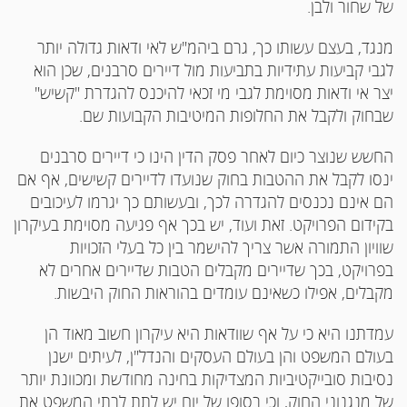
של שחור ולבן.
מנגד, בעצם עשותו כך, גרם ביהמ"ש לאי ודאות גדולה יותר
לגבי קביעות עתידיות בתביעות מול דיירים סרבנים, שכן הוא
יצר אי ודאות מסוימת לגבי מי זכאי להיכנס להגדרת "קשיש"
שבחוק ולקבל את החלופות המיטיבות הקבועות שם.
החשש שנוצר כיום לאחר פסק הדין הינו כי דיירים סרבנים
ינסו לקבל את ההטבות בחוק שנועדו לדיירים קשישים, אף אם
הם אינם נכנסים להגדרה לכך, ובעשותם כך יגרמו לעיכובים
בקידום הפרויקט. זאת ועוד, יש בכך אף פגיעה מסוימת בעיקרון
שוויון התמורה אשר צריך להישמר בין כל בעלי הזכויות
בפרויקט, בכך שדיירים מקבלים הטבות שדיירים אחרים לא
מקבלים, אפילו כשאינם עומדים בהוראות החוק היבשות.
עמדתנו היא כי על אף שוודאות היא עיקרון חשוב מאוד הן
בעולם המשפט והן בעולם העסקים והנדל"ן, לעיתים ישנן
נסיבות סובייקטיביות המצדיקות בחינה מחודשת ומכוונת יותר
של מנגנוני החוק, וכי בסופו של יום יש לתת לבתי המשפט את