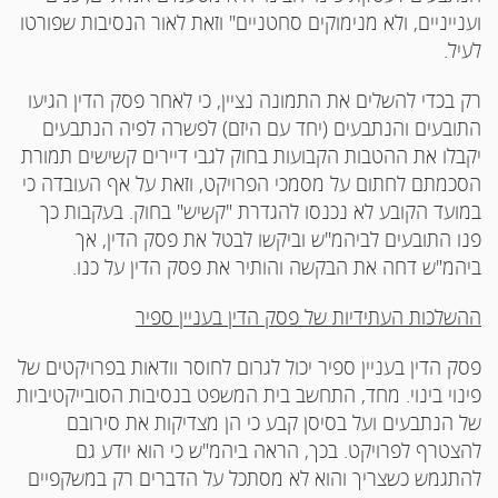
וענייניים, ולא מנימוקים סחטניים" וזאת לאור הנסיבות שפורטו
לעיל.
רק בכדי להשלים את התמונה נציין, כי לאחר פסק הדין הגיעו
התובעים והנתבעים (יחד עם היזם) לפשרה לפיה הנתבעים
יקבלו את ההטבות הקבועות בחוק לגבי דיירים קשישים תמורת
הסכמתם לחתום על מסמכי הפרויקט, וזאת על אף העובדה כי
במועד הקובע לא נכנסו להגדרת "קשיש" בחוק. בעקבות כך
פנו התובעים לביהמ"ש וביקשו לבטל את פסק הדין, אך
ביהמ"ש דחה את הבקשה והותיר את פסק הדין על כנו.
ההשלכות העתידיות של פסק הדין בעניין ספיר
פסק הדין בעניין ספיר יכול לגרום לחוסר וודאות בפרויקטים של
פינוי בינוי. מחד, התחשב בית המשפט בנסיבות הסובייקטיביות
של הנתבעים ועל בסיסן קבע כי הן מצדיקות את סירובם
להצטרף לפרויקט. בכך, הראה ביהמ"ש כי הוא יודע גם
להתגמש כשצריך והוא לא מסתכל על הדברים רק במשקפיים