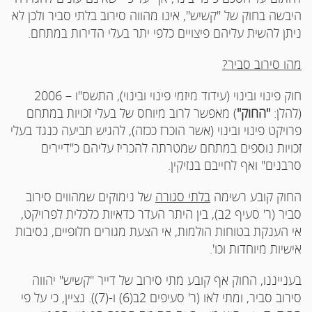
היבשה בחוק של "קשיש", אינו מהווה סירוב בלתי סביר ולכן לא
ניתן להשית עליהם פיצויים כלפי יתר בעלי הדירות במתחם.
מהו סירוב סביר?
חוק פינוי ובינוי (עידוד מיזמי פינוי ובינוי), התשס"ו – 2006
(להלן:
"החוק"
) מאפשר לרוב מיוחס של בעלי זכויות במתחם
פרויקט פינוי ובינוי (אשר הוכרז ככזה), להגיש תביעה כנגד בעלי
זכויות נוספים במתחם שמטרתה להכריז עליהם כ"דיירים
סרבנים" ואף לחייבם בנזיקין.
החוק קובע רשימה
בלתי סגורה
של נימוקים שמהווים סירוב
סביר (ר' סעיף 2ב), בין היתר העדר כדאיות כלכלית לפרויקט,
אי הענקת בטוחות הולמות, אי הצעת מגורים חלופיים, נסיבות
אישיות מיוחדות וכו'.
בענייננו, החוק אף קובע מתי סירוב של דייר "קשיש" יהווה
סירוב סביר, ומתי לאו (ר' סעיפים 2ב(6) ו-(7)). נציין, כי על פי