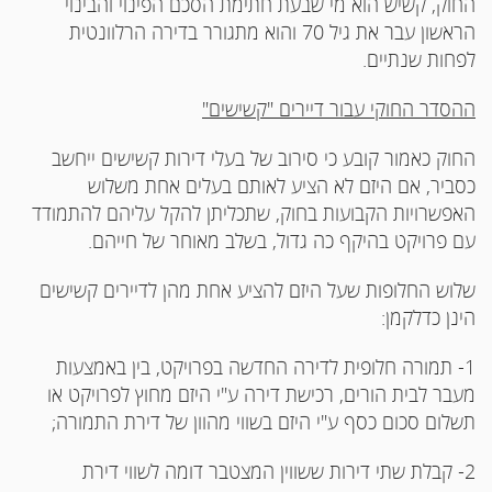
החוק, קשיש הוא מי שבעת חתימת הסכם הפינוי והבינוי
הראשון עבר את גיל 70 והוא מתגורר בדירה הרלוונטית
לפחות שנתיים.
ההסדר החוקי עבור דיירים "קשישים"
החוק כאמור קובע כי סירוב של בעלי דירות קשישים ייחשב
כסביר, אם היזם לא הציע לאותם בעלים אחת משלוש
האפשרויות הקבועות בחוק, שתכליתן להקל עליהם להתמודד
עם פרויקט בהיקף כה גדול, בשלב מאוחר של חייהם.
שלוש החלופות שעל היזם להציע אחת מהן לדיירים קשישים
הינן כדלקמן:
1- תמורה חלופית לדירה החדשה בפרויקט, בין באמצעות
מעבר לבית הורים, רכישת דירה ע"י היזם מחוץ לפרויקט או
תשלום סכום כסף ע"י היזם בשווי מהוון של דירת התמורה;
2- קבלת שתי דירות ששווין המצטבר דומה לשווי דירת