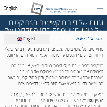
English
זכויות של דיירים קשישים בפרויקטים
של פינוי בינוי ופסק הדין התקדימי של
ביהמ"ש המחוזי בחיפה
English
דצמבר, 2024 / EKW
פרויקטים של פינוי בינוי, מטבעם, מערבים מספר רב של בעלי
דירות הצריכים להסכים על מתווה העסקה מול היזם הרלוונטי.
במקרים רבים ישנם בעלי דירות בגיל השלישי, אשר כניסה
לפרויקט ארוך ומסיבי כל כך כמו פרויקט של פינוי בינוי,
מורכבת יותר עבורם מסיבות מובנות, ולכן החוק קבע הוראות
ספציפיות בקשר לפיצוי שעל היזם להציע לדיירים אלה.
בפסק דין תקדימי של בית המשפט המחוזי בחיפה
[1]
(להלן:
"עניין ספיר"
), קבע ביהמ"ש כי סירוב של דיירים מבוגרים
לחתום על הסכם פינוי בינוי, אף על פי שאינם עונים להגדרה