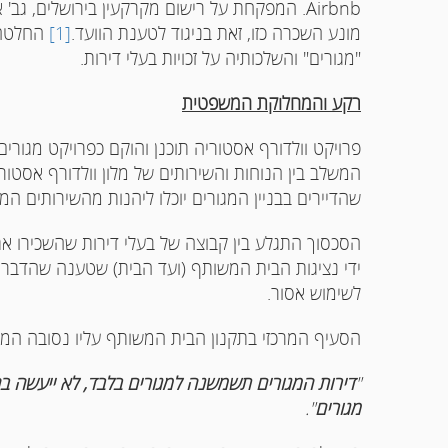
Airbnb. המפקחת על רישום מקרקעין בירושלים, ג
מונע השכרה כזו, זאת בניגוד לטענת הוועד.
[1]
החלטה 
"מגורים" והשלכותיה על זכויות בעלי דירות.
רקע והמחלוקת המשפטית
פרויקט וולדורף אסטוריה תוכנן והוקם כפרויקט מגורים ו
המשלב בין הנוחות והשירותים של מלון וולדורף אסטורי
שהדיירים בבניין המגורים יוכלו ליהנות מהשירותים המל
הסכסוך התגלע בין קבוצה של בעלי דירות שהשכירו את 
ידי נציגות הבית המשותף (ועד הבית) שטענה שהדבר מ
לשימוש אסור.
הסעיף המרכזי בתקנון הבית המשותף עליו נסובה המחל
"
דירות המגורים תשמשנה למגורים בלבד, לא ייעשה ב
מגורים
".