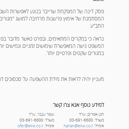
פסק דינה של המפקחת שרייבר בנוגע לאפשרות השכרת
המסתמנת של אימוץ פרשנות מרחיבה למושג "מגורים"
התב"ע.
נראה כי במקרים המתאימים, ובפרט כאשר מדובר בפרוי
המשפט גישה המאפשרת שימושים זמניים וגמישים יותר ב
במגורים שקטים ופרטיים יותר.
מעניין יהיה לראות את מידת ההשפעה על סכסוכים דומ
למידע נוסף אנא צרו קשר
:
חנן אפרים, עו"ד
עופר ענבר, עו"ד
משרד: 03-691-6600
משרד: 03-691-6600
אימייל:
hanan@ekw.co.il
אימייל:
ofer@ekw.co.il