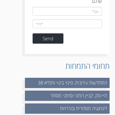
שלכם
תחומי התמחות
התחדשות עירונית, פינוי בינוי ותמ"א 38
היי-טק, קניין רוחני וסימני מסחר
ליטיגציה מסחרית ובוררויות