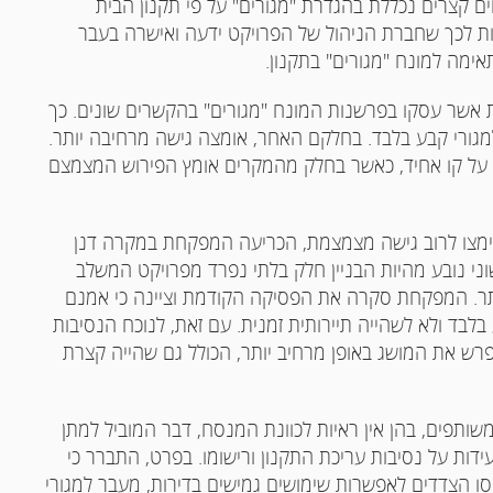
קצרים נכללת בהגדרת "מגורים" על פי תקנון הבית
 לכך שחברת הניהול של הפרויקט ידעה ואישרה בעבר
ימה למונח "מגורים" בתקנון.
 אשר עסקו בפרשנות המונח "מגורים" בהקשרים שונים. כך
ורי קבע בלבד. בחלקם האחר, אומצה גישה מרחיבה יותר.
 על קו אחיד, כאשר בחלק מהמקרים אומץ הפירוש המצמצם
מצו לרוב גישה מצמצמת, הכריעה המפקחת במקרה דנן
ני נובע מהיות הבניין חלק בלתי נפרד מפרויקט המשלב
ותר. המפקחת סקרה את הפסיקה הקודמת וציינה כי אמנם
לבד ולא לשהייה תיירותית זמנית. עם זאת, לנוכח הנסיבות
לפרש את המושג באופן מרחיב יותר, הכולל גם שהייה קצרת
ותפים, בהן אין ראיות לכוונת המנסח, דבר המוביל למתן
דות על נסיבות עריכת התקנון ורישומו. בפרט, התברר כי
 הצדדים לאפשרות שימושים גמישים בדירות, מעבר למגורי