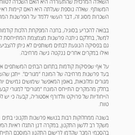
השאלה המרכזית שהתעוררה היא האם השכרה לטווחים 
המשותף. שאלה נוספת שעלתה היא האם קיימות ראיות
השכרות מסוג זה, דבר העשוי ללמד על הפרשנות המתא
בבואה להכריע בסוגיה, בחנה המפקחת הלכות קודמות
למשל, בחלקם ניתנה פרשנות מצמצמת המתייחסת למג
גם בפסיקה הנוגעת לבתים משותפים לא ניתן להצביע
ואילו במקרים אחרים ננקטה גישה מרחיבה.
על אף שפסיקות קודמות בתחום הבתים המשותפים אי
בעד פרשנות מרחיבה של המונח "מגורים". ייתכן שהשו
מגורים ומלונאות, באופן המאפשר שימושים גמישים י
בחלק מהמקרים התייחס המונח "מגורים" למגורי קבע ב
הייחודיות של פרויקט וולדורף אסטוריה, קבעה כי יש 
טווח.
בשונה ממחלוקות רבות בנושא פרשנות תקנוני בתים מש
משקל רב ללשון התקנון, במקרה דנן התגלו ראיות המעי
בהסכמי המכר שקדמו לרישום התקנון המוסכם התייחסו