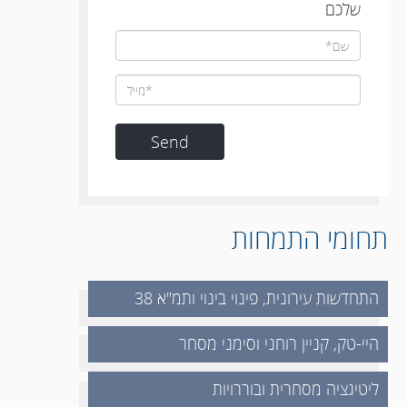
שלכם
תחומי התמחות
התחדשות עירונית, פינוי בינוי ותמ"א 38
היי-טק, קניין רוחני וסימני מסחר
ליטיגציה מסחרית ובוררויות