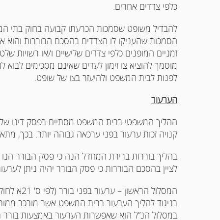
כלפי צדדים אחרים.
להבדיל משופט שסמכות הכרעתו קבועה בחוק בתי המ
הסמכות שהעניקו לו הצדדים בהסכם הבוררות והוא אינו
זמניים המופנים כלפי צדדים שלישיים ו/או רשויות שלטוני
מוסמך להוציא צו זימון לעדים שאינם מסכימים לבוא ל
לפנות לבית המשפט ולהיעזר בצו של שופט.
הערעור
ההליך המשפטי בבית המשפט מסתיים בפסק דינו של 
קנויה זכות ערעור בפני ערכאה גבוהה יותר. בכך, מת
בהליך בוררות ברירת המחדל הנה כי פסק הבורר הנו סו
לציין בהסכם הבוררות כי פסק הבורר יהיה ניתן לערעור
המסלול הראש
בניגוד להליך הערעור בבית המשפט אשר מורכב ממותב
במסלול הנ”ל הוא שאפשרות הערעור באמצעות בורר תע