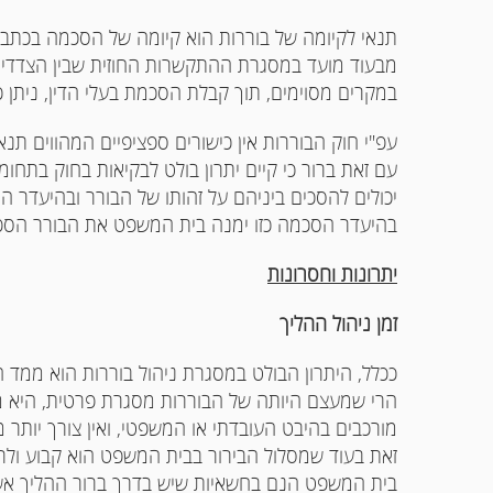
תנאי לקיומה של בוררות הוא קיומה של הסכמה בכתב 
מבעוד מועד במסגרת ההתקשרות החוזית שבין הצדדים,
במקרים מסוימים, תוך קבלת הסכמת בעלי הדין, ניתן 
עפ"י חוק הבוררות אין כישורים ספציפיים המהווים תנא
עם זאת ברור כי קיים יתרון בולט לבקיאות בחוק בתחו
יכולים להסכים ביניהם על זהותו של הבורר ובהיעדר ה
בהיעדר הסכמה כזו ימנה בית המשפט את הבורר הספצ
יתרונות וחסרונות
זמן ניהול ההליך
ככלל, היתרון הבולט במסגרת ניהול בוררות הוא ממד 
הרי שמעצם היותה של הבוררות מסגרת פרטית, היא מהי
מורכבים בהיבט העובדתי או המשפטי, ואין צורך יותר 
זאת בעוד שמסלול הבירור בבית המשפט הוא קבוע ולרוב 
בית המשפט הנם בחשאיות שיש בדרך ברור ההליך אשר 