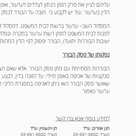
עליהם לציין את פרק הזמן הנתון לצדדים לערעור, אופ
הדין בערעור. עוד יש לקבוע כי חובה על הבורר לנמק
המסלול השני- ערעור ברשות לבית המשפט. למסלול ז
לפנות לבית המשפט למתן רשות ערעור במקרה ונפלה בו 
ישיבות הבוררות יתועדו, הבורר יפסוק לפי הדין המהות
נפקותו של פסק הבורר
הבוררות מסתיימת עם מתן פסק הבורר. אלא שאם הצד ש
סנקציות של אכיפה באופן מיידי. על הזוכה בדין, לב
שאושר פסק הבורר הוא ניתן לאכיפה במסגרת הליכי ה
ערעור כאמור.
למידע נוסף אנא צרו קשר
:
חנן אפרים, עו"ד
חן ויינשטיין, עו"ד
משרד: 03-691-6600
משרד: 03-691-6600