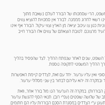
שפט, הרי שסמכותו של הבורר לעולם נשאבת מתוך
 רשאי לחרוג מממנה. לבורר אין סמכויות להוציא צווים
ות כגון צו עיכוב יציאה מן הארץ וצווי עיקול. הבורר אף אינו
העיד מרצונם. לטובת הוצאתם של צווים אלו הבורר חייב
השופט, שנים לאחר שנפתח ההליך. לצד שהפסיד בהליך
ארך ההליך המשפטי לתקופה נוספת.
פי ואין עליו ערעור. יחד עם זאת, לצדדים קיימת האפשרות
 ובמקרה זה יהא עליהם לבחור בין שני מסלולי ערעור.
ון – ערעור בפני בורר (לפי ס' 21א לחוק הבוררות). במקרה זה הערעור הנו מול בורר אחר, וזאת
 של שלושה שופטים (עפ"י רוב). תנאי הסף להגשת ערעור
וגן ע"י הצדדים במסגרת הסכם הבוררות עליו הם חתומים.