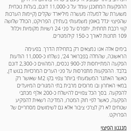
ההפקעות המתוכנן עומד על כ-11,000 דונם, בעלות נוכחית
משוערת של למעלה מעשרה מיליארד שקלים (קיימות הערכות
שהפיצוי יגדל באופן משמעותי בעתיד). הפרויקט, הכולל שלושה
קווי רכבת תחתית, יתפרס על פני 24 רשויות מקומיות ויכלול
109 תחנות לאורך כ-150 קילומטרים.
בימים אלה אנו נמצאים רק בתחילת הדרך. בפעימה
הראשונה, שהחלה בפברואר 24', נשלחו כ-11,000 הודעות
הפקעה המתייחסות לכ-900 נכסים, המהווים כ-2,300 דונם
בלבד. ההפקעות מתפרסות על פני הערים המרכזיות בגוש דן,
כאשר האתגר המשמעותי ביותר צפוי בקו M2 שאושר רק
במאי האחרון ובו מרוכזים מרבית בתי המגורים המיועדים
להפקעה. בסך הכל צפויים להישלח כ-200 אלף מכתבי
הפקעה, כאשר לפי חוק המטרו, המדינה רשאית להפקיע
שטחים לא רק לצרכי ציבור אלא גם לשימושים מסחריים של
הפרויקט.
מנגנון הפיצוי