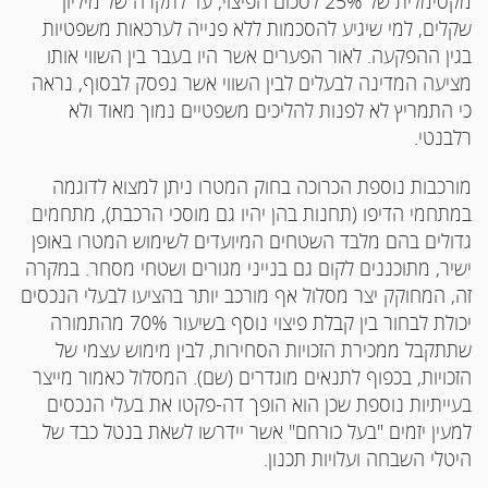
מקסימלית של 25% לסכום הפיצוי, עד לתקרה של מיליון
שקלים, למי שיגיע להסכמות ללא פנייה לערכאות משפטיות
בגין ההפקעה. לאור הפערים אשר היו בעבר בין השווי אותו
מציעה המדינה לבעלים לבין השווי אשר נפסק לבסוף, נראה
כי התמריץ לא לפנות להליכים משפטיים נמוך מאוד ולא
רלבנטי.
מורכבות נוספת הכרוכה בחוק המטרו ניתן למצוא לדוגמה
במתחמי הדיפו (תחנות בהן יהיו גם מוסכי הרכבת), מתחמים
גדולים בהם מלבד השטחים המיועדים לשימוש המטרו באופן
ישיר, מתוכננים לקום גם בנייני מגורים ושטחי מסחר. במקרה
זה, המחוקק יצר מסלול אף מורכב יותר בהציעו לבעלי הנכסים
יכולת לבחור בין קבלת פיצוי נוסף בשיעור 70% מהתמורה
שתתקבל ממכירת הזכויות הסחירות, לבין מימוש עצמי של
הזכויות, בכפוף לתנאים מוגדרים (שם). המסלול כאמור מייצר
בעייתיות נוספת שכן הוא הופך דה-פקטו את בעלי הנכסים
למעין יזמים "בעל כורחם" אשר יידרשו לשאת בנטל כבד של
היטלי השבחה ועלויות תכנון.