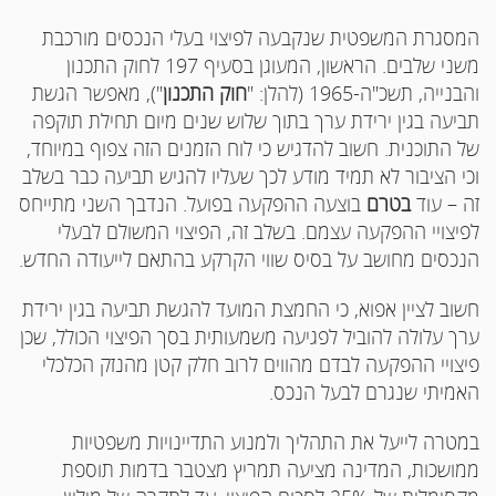
המסגרת המשפטית שנקבעה לפיצוי בעלי הנכסים מורכבת
משני שלבים. הראשון, המעוגן בסעיף 197 לחוק התכנון
והבנייה, תשכ"ה-1965 (להלן: "
חוק התכנון
"), מאפשר הגשת
תביעה בגין ירידת ערך בתוך שלוש שנים מיום תחילת תוקפה
של התוכנית. חשוב להדגיש כי לוח הזמנים הזה צפוף במיוחד,
וכי הציבור לא תמיד מודע לכך שעליו להגיש תביעה כבר בשלב
זה – עוד
בטרם
בוצעה ההפקעה בפועל. הנדבך השני מתייחס
לפיצויי ההפקעה עצמם. בשלב זה, הפיצוי המשולם לבעלי
הנכסים מחושב על בסיס שווי הקרקע בהתאם לייעודה החדש.
חשוב לציין אפוא, כי החמצת המועד להגשת תביעה בגין ירידת
ערך עלולה להוביל לפגיעה משמעותית בסך הפיצוי הכולל, שכן
פיצויי ההפקעה לבדם מהווים לרוב חלק קטן מהנזק הכלכלי
האמיתי שנגרם לבעל הנכס.
במטרה לייעל את התהליך ולמנוע התדיינויות משפטיות
ממושכות, המדינה מציעה תמריץ מצטבר בדמות תוספת